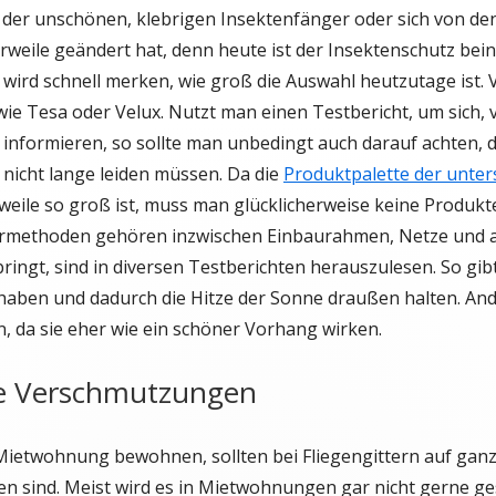
 der unschönen, klebrigen Insektenfänger oder sich von de
lerweile geändert hat, denn heute ist der Insektenschutz be
er wird schnell merken, wie groß die Auswahl heutzutage ist.
e Tesa oder Velux. Nutzt man einen Testbericht, um sich, 
u informieren, so sollte man unbedingt auch darauf achten,
nicht lange leiden müssen. Da die
Produktpalette der unter
weile so groß ist, muss man glücklicherweise keine Produkt
rmethoden gehören inzwischen Einbaurahmen, Netze und auc
bringt, sind in diversen Testberichten herauszulesen. So gibt
 haben und dadurch die Hitze der Sonne draußen halten. A
, da sie eher wie ein schöner Vorhang wirken.
e Verschmutzungen
Mietwohnung bewohnen, sollten bei Fliegengittern auf ganz
den sind. Meist wird es in Mietwohnungen gar nicht gerne g