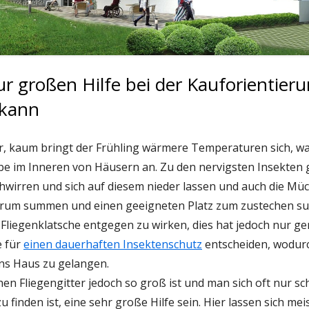
ur großen Hilfe bei der Kauforientieru
 kann
er, kaum bringt der Frühling wärmere Temperaturen sich, w
ebe im Inneren von Häusern an. Zu den nervigsten Insekten g
wirren und sich auf diesem nieder lassen und auch die Müc
herum summen und einen geeigneten Platz zum zustechen su
Fliegenklatsche entgegen zu wirken, dies hat jedoch nur ge
e für
einen dauerhaften Insektenschutz
entscheiden, wodurch
ins Haus zu gelangen.
hen Fliegengitter jedoch so groß ist und man sich oft nur s
zu finden ist, eine sehr große Hilfe sein. Hier lassen sich me