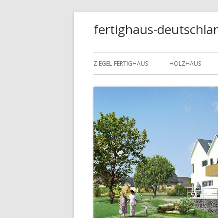
Springe
fertighaus-deutschla
zum
Inhalt
Primäres
ZIEGEL-FERTIGHAUS
HOLZHAUS
Menü