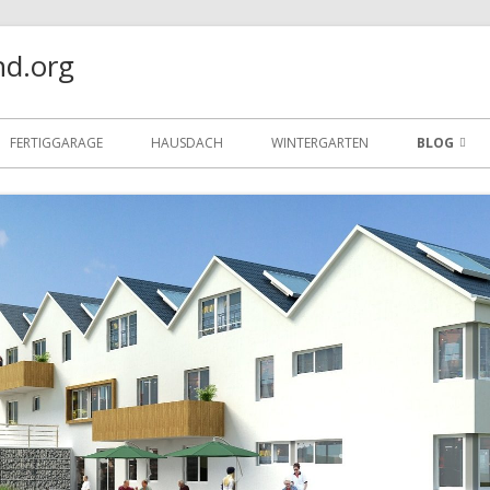
nd.org
FERTIGGARAGE
HAUSDACH
WINTERGARTEN
BLOG
SO VERSIC
RICHTIG
UMWELTS
INSEKTEN
INSEKTEN
TESTBERI